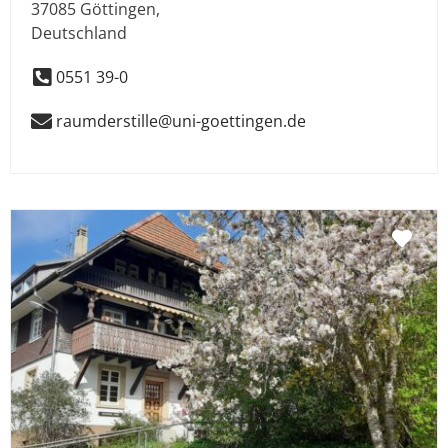
37085
Göttingen
,
Deutschland
0551 39-0
raumderstille@uni-goettingen.de
Fav