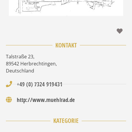
Fav
KONTAKT
Talstraße 23
,
89542
Herbrechtingen
,
Deutschland
+49 (0) 7324 919431
http://www.muehlrad.de
KATEGORIE