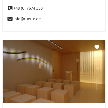
+49 (0) 7674 350
Info@ruette.de
Fav