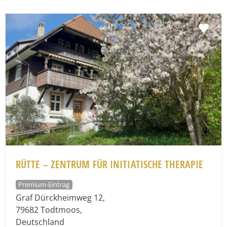
Fav
RÜTTE – ZENTRUM FÜR INITIATISCHE THERAPIE
Premium-Eintrag
Graf Dürckheimweg 12
,
79682
Todtmoos
,
Deutschland