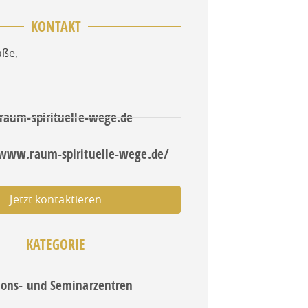
KONTAKT
aße
,
@raum-spirituelle-wege.de
/www.raum-spirituelle-wege.de/
Jetzt kontaktieren
KATEGORIE
ions- und Seminarzentren