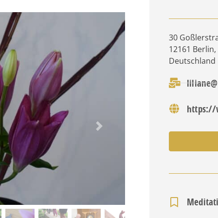
30 Goßlerstr
12161
Berlin
,
Deutschland
liliane
https:/
Nächstes
Meditat