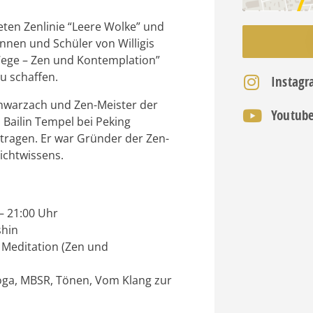
eten Zenlinie “Leere Wolke” und
nnen und Schüler von Willigis
 Wege – Zen und Kontemplation”
u schaffen.
Instag
hwarzach und Zen-Meister der
Youtub
Bailin Tempel bei Peking
tragen. Er war Gründer der Zen-
ichtwissens.
– 21:00 Uhr
shin
 Meditation (Zen und
oga, MBSR, Tönen, Vom Klang zur