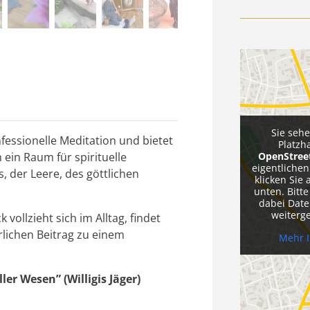
Sie seh
essionelle Meditation und bietet
Platzh
h ein Raum für spirituelle
OpenStre
eigentlichen
 der Leere, des göttlichen
klicken Sie 
unten. Bitte
dabei Date
weiterg
vollzieht sich im Alltag, findet
ürlichen Beitrag zu einem
Mehr 
er Wesen” (Willigis Jäger)