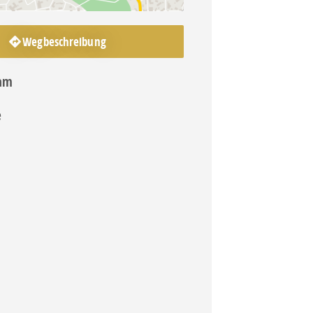
Wegbeschreibung
ram
e