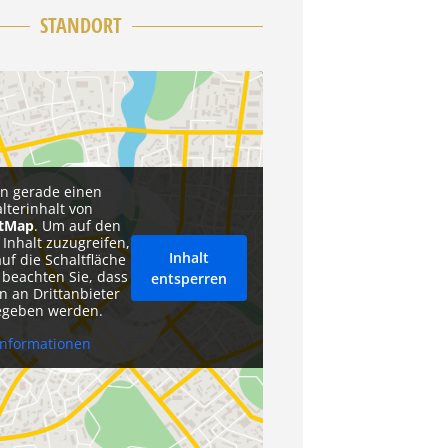
STANDORT
en gerade einen
alterinhalt von
etMap
. Um auf den
 Inhalt zuzugreifen,
Inhalt
auf die Schaltfläche
 beachten Sie, dass
entsperren
n an Drittanbieter
egeben werden.
Informationen