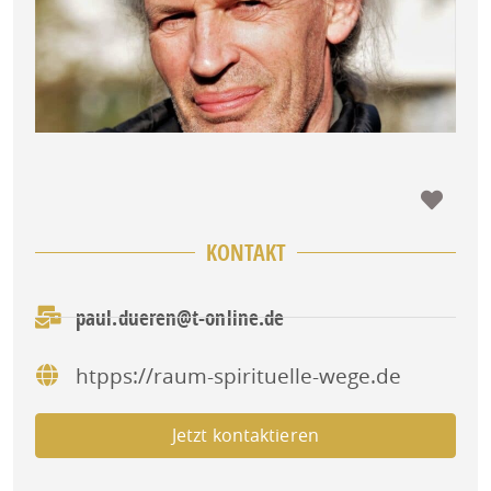
Favo
KONTAKT
paul.dueren@t-online.de
htpps://raum-spirituelle-wege.de
Jetzt kontaktieren