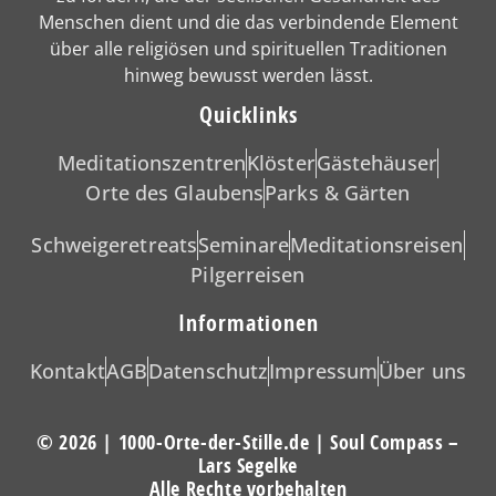
Menschen dient und die das verbindende Element
über alle religiösen und spirituellen Traditionen
hinweg bewusst werden lässt.
Quicklinks
Meditationszentren
Klöster
Gästehäuser
Orte des Glaubens
Parks & Gärten
Schweigeretreats
Seminare
Meditationsreisen
Pilgerreisen
Informationen
Kontakt
AGB
Datenschutz
Impressum
Über uns
© 2026 | 1000-Orte-der-Stille.de | Soul Compass –
Lars Segelke
Alle Rechte vorbehalten