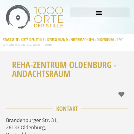
STARTSEITE
ORTE DER STILLE
DEUTSCHLAND
NIEDERSACHSEN
OLDENBURG
»
»
»
»
»
REHA-
ZENTRUM OLDENBURG – ANDACHTSRAUM
REHA-ZENTRUM OLDENBURG -
ANDACHTSRAUM
Fav
KONTAKT
Brandenburger Str. 31
,
26133
Oldenburg
,