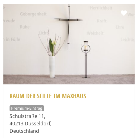
Fav
RAUM DER STILLE IM MAXHAUS
Premium-Eintrag
Schulstraße 11
,
40213
Düsseldorf
,
Deutschland