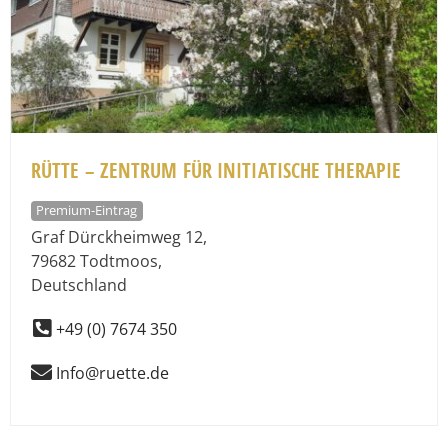
RÜTTE – ZENTRUM FÜR INITIATISCHE THERAPIE
Premium-Eintrag
Graf Dürckheimweg 12
,
79682
Todtmoos
,
Deutschland
+49 (0) 7674 350
Info@ruette.de