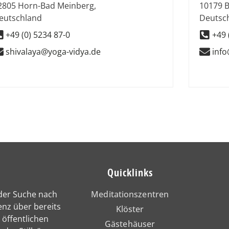
2805
Horn-Bad Meinberg
,
10179
B
eutschland
Deutsc
+49 (0) 5234 87-0
+49 
shivalaya@yoga-vidya.de
info
Quicklinks
 der Suche nach
Meditationszentren
enz über bereits
Klöster
 öffentlichen
Gästehäuser