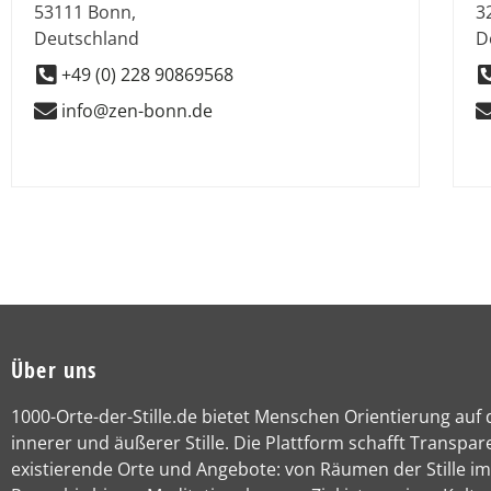
53111
Bonn
,
3
Deutschland
D
+49 (0) 228 90869568
info@zen-bonn.de
Über uns
1000-Orte-der-Stille.de bietet Menschen Orientierung auf
innerer und äußerer Stille. Die Plattform schafft Transpar
existierende Orte und Angebote: von Räumen der Stille im