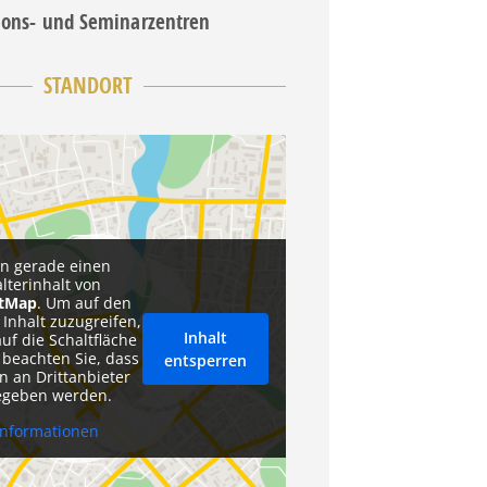
ions- und Seminarzentren
STANDORT
en gerade einen
alterinhalt von
etMap
. Um auf den
 Inhalt zuzugreifen,
Inhalt
auf die Schaltfläche
 beachten Sie, dass
entsperren
n an Drittanbieter
egeben werden.
Informationen