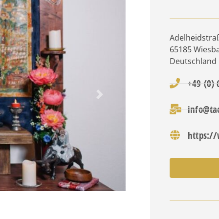
Adelheidstra
65185
Wiesb
Deutschland
+49 (0)
Nächstes
info@ta
https:/