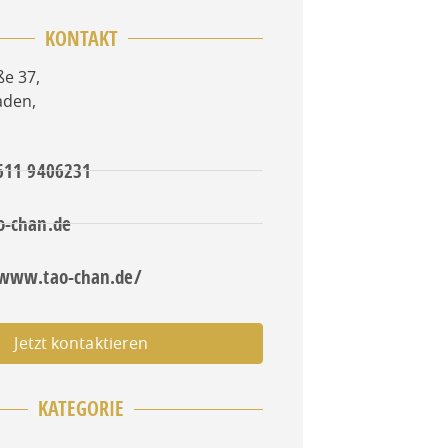
KONTAKT
ße 37
,
aden
,
 611 9406231
o-chan.de
/www.tao-chan.de/
Jetzt kontaktieren
KATEGORIE