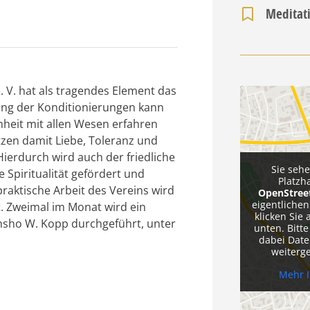
Meditat
 V. hat als tragendes Element das
ung der Konditionierungen kann
heit mit allen Wesen erfahren
tzen damit Liebe, Toleranz und
Hierdurch wird auch der friedliche
Sie seh
e Spiritualität gefördert und
Platzh
praktische Arbeit des Vereins wird
OpenStre
eigentlichen
. Zweimal im Monat wird ein
klicken Sie 
nsho W. Kopp durchgeführt, unter
unten. Bitte
dabei Date
weiterg
Mehr 