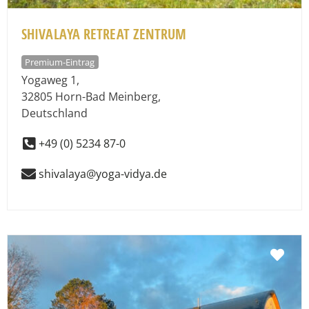
SHIVALAYA RETREAT ZENTRUM
Premium-Eintrag
Yogaweg 1
,
32805
Horn-Bad Meinberg
,
Deutschland
+49 (0) 5234 87-0
shivalaya@yoga-vidya.de
Fav