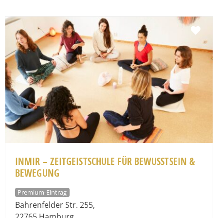
Fav
INMIR – ZEITGEISTSCHULE FÜR BEWUSSTSEIN &
BEWEGUNG
Premium-Eintrag
Bahrenfelder Str. 255
,
22765
Hamburg
,