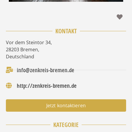
Fav
KONTAKT
Vor dem Steintor 34
,
28203
Bremen
,
Deutschland
info@zenkreis-bremen.de
http://zenkreis-bremen.de
Jetzt kontaktieren
KATEGORIE