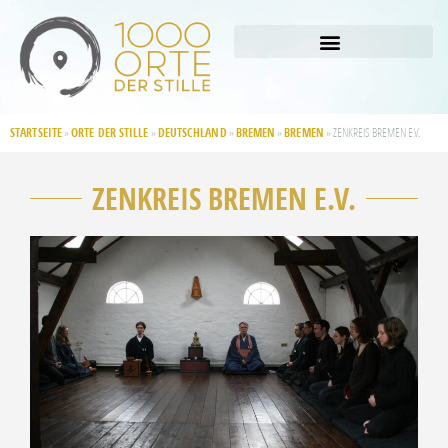
STARTSEITE
ORTE DER STILLE
DEUTSCHLAND
BREMEN
BREMEN
»
»
»
»
»
ZENKREIS BREMEN E.V.
ZENKREIS BREMEN E.V.