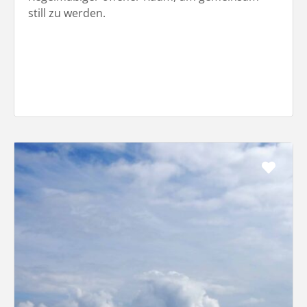
still zu werden.
Favo