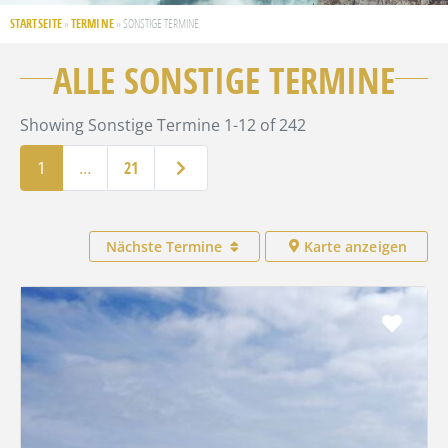
STARTSEITE
TERMINE
»
»
SONSTIGE TERMINE
ALLE SONSTIGE TERMINE
Showing Sonstige Termine 1-12 of 242
Ältere Beiträge
1
…
21
Nächste Termine
Karte anzeigen
Favo