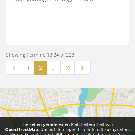
Showing Termine 13-24 of 228
Neuere Beiträge
Ältere Beiträge
1
2
…
19
Sie sehen gerade einen Platzhalterinhalt von
OpenStreetMap
. Um auf den eigentlichen Inhalt zuzugreifen,
klicken Sie auf die Schaltfläche unten. Bitte beachten Sie,