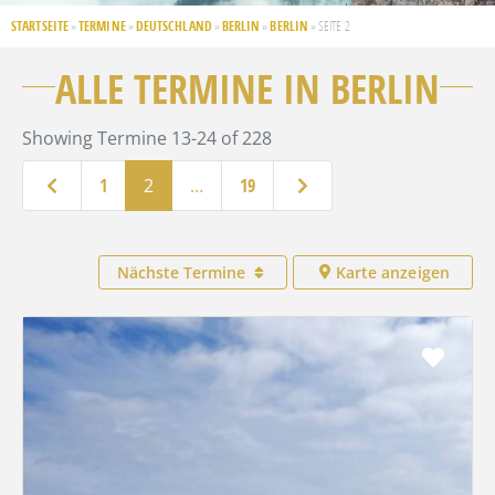
STARTSEITE
TERMINE
DEUTSCHLAND
BERLIN
BERLIN
»
»
»
»
»
SEITE 2
ALLE TERMINE IN BERLIN
Showing Termine 13-24 of 228
Neuere Beiträge
Ältere Beiträge
1
2
…
19
Nächste Termine
Karte anzeigen
Favo