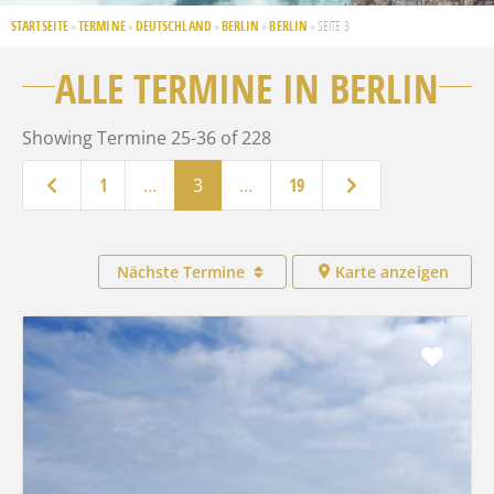
STARTSEITE
TERMINE
DEUTSCHLAND
BERLIN
BERLIN
»
»
»
»
»
SEITE 3
ALLE TERMINE IN BERLIN
Showing Termine 25-36 of 228
Neuere Beiträge
Ältere Beiträge
1
…
3
…
19
Nächste Termine
Karte anzeigen
Favo