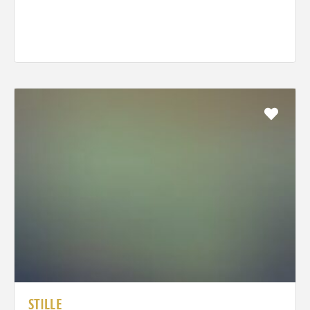
Favo
STILLE