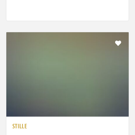
Favo
STILLE