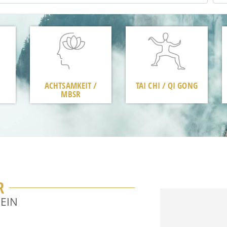
ACHTSAMKEIT /
TAI CHI / QI GONG
MBSR
R
SEIN