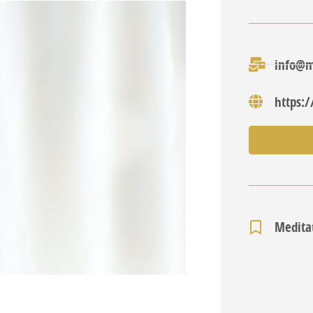
info@m
https:
Medita