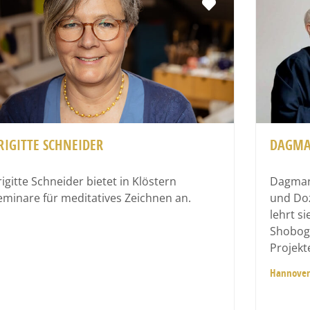
Favorit
RIGITTE SCHNEIDER
DAGMA
rigitte Schneider bietet in Klöstern
Dagmar 
eminare für meditatives Zeichnen an.
und Doz
lehrt s
Shoboge
Projekt
Hannover