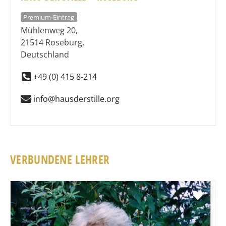
Premium-Eintrag
Mühlenweg 20
,
21514
Roseburg
,
Deutschland
+49 (0) 415 8-214
info@hausderstille.org
VERBUNDENE LEHRER
Favo