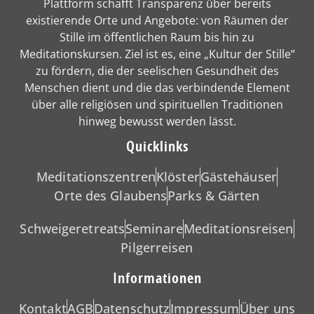
Plattform schafft Transparenz über bereits
existierende Orte und Angebote: von Räumen der
Stille im öffentlichen Raum bis hin zu
Meditationskursen. Ziel ist es, eine „Kultur der Stille“
zu fördern, die der seelischen Gesundheit des
Menschen dient und die das verbindende Element
über alle religiösen und spirituellen Traditionen
hinweg bewusst werden lässt.
Quicklinks
Meditationszentren
Klöster
Gästehäuser
Orte des Glaubens
Parks & Gärten
Schweigeretreats
Seminare
Meditationsreisen
Pilgerreisen
Informationen
Kontakt
AGB
Datenschutz
Impressum
Über uns