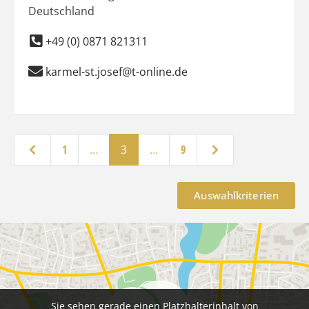
Deutschland
+49 (0) 0871 821311
karmel-st.josef@t-online.de
Neuere Beiträge
Ältere Beiträge
1
…
3
…
9
Auswahlkriterien
Sie sehen gerade einen Platzhalterinhalt von