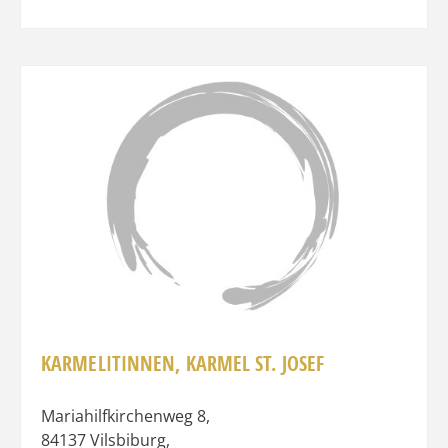
Favo
KARMELITINNEN, KARMEL ST. JOSEF
Mariahilfkirchenweg 8
,
84137
Vilsbiburg
,