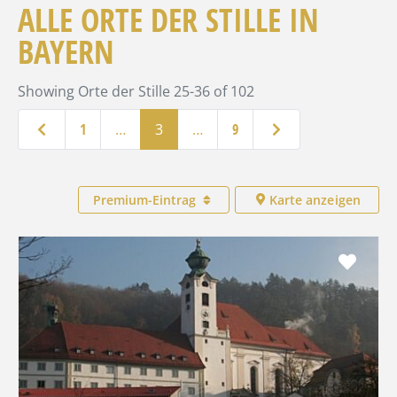
ALLE ORTE DER STILLE IN
BAYERN
Showing Orte der Stille 25-36 of 102
Neuere Beiträge
Ältere Beiträge
1
…
3
…
9
Premium-Eintrag
Karte anzeigen
Favo