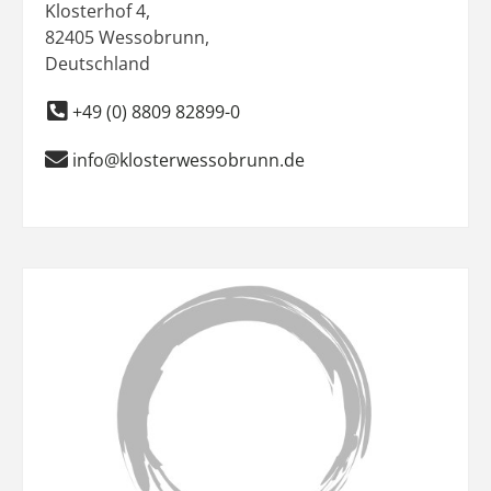
Klosterhof 4
,
82405
Wessobrunn
,
Deutschland
+49 (0) 8809 82899-0
info@klosterwessobrunn.de
Favo