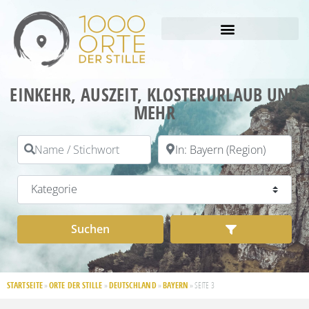
EINKEHR, AUSZEIT, KLOSTERURLAUB UND
MEHR
Name / Stichwort
PLZ / Ort
Kategorie
Suchen
Advanced Filt
Suchen
STARTSEITE
ORTE DER STILLE
DEUTSCHLAND
BAYERN
»
»
»
»
SEITE 3