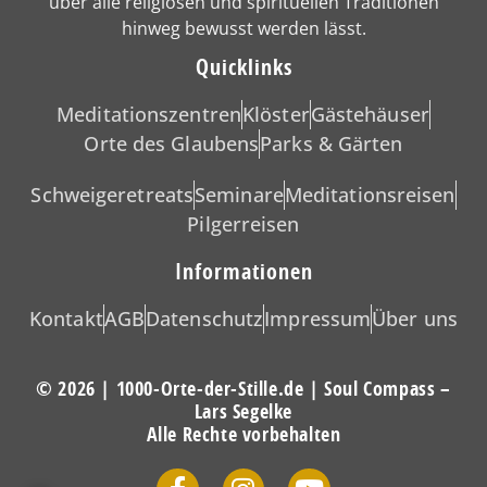
über alle religiösen und spirituellen Traditionen
hinweg bewusst werden lässt.
Quicklinks
Meditationszentren
Klöster
Gästehäuser
Orte des Glaubens
Parks & Gärten
Schweigeretreats
Seminare
Meditationsreisen
Pilgerreisen
Informationen
Kontakt
AGB
Datenschutz
Impressum
Über uns
© 2026 | 1000-Orte-der-Stille.de | Soul Compass –
Lars Segelke
Alle Rechte vorbehalten