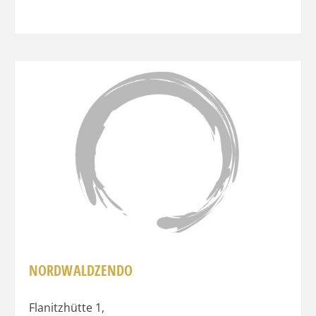
Favo
NORDWALDZENDO
Flanitzhütte 1
,