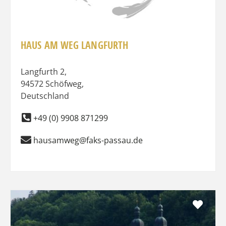
HAUS AM WEG LANGFURTH
Langfurth 2
,
94572
Schöfweg
,
Deutschland
+49 (0) 9908 871299
hausamweg@faks-passau.de
Favo