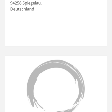
94258
Spiegelau
,
Deutschland
Favo