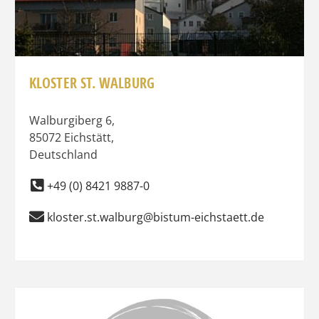
KLOSTER ST. WALBURG
Walburgiberg 6
,
85072
Eichstätt
,
Deutschland
+49 (0) 8421 9887-0
kloster.st.walburg@bistum-eichstaett.de
Favo