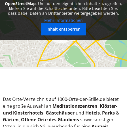
OpenStreetMap
. Um auf den eigentlichen Inhalt zuzugreifen,
klicken Sie auf die Schaltfläche unten. Bitte beachten Sie,
dass dabei Daten an Drittanbieter weitergegeben werden.
Mehr Informationen
Inhalt entsperren
Das Orte-Verzeichnis auf 1000-Orte-der-Stille.de bietet
eine große Auswahl an
Meditationszentren
,
Klöster-
und Klosterhotels
,
Gästehäuser
und
Hotels
,
Parks
&
Gärten
,
Offene Orte des Glaubens
sowie sonstigen
Orten, in die sich Stille-Suchende für eine
Auszeit