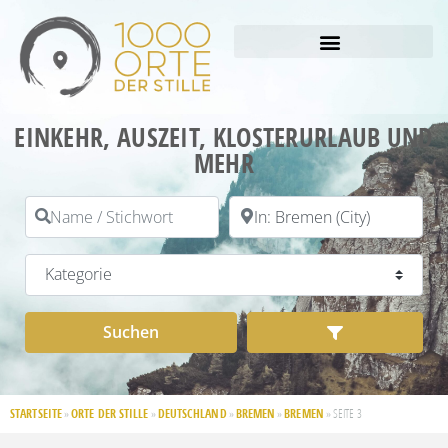
EINKEHR, AUSZEIT, KLOSTERURLAUB UND
MEHR
Name / Stichwort
PLZ / Ort
Kategorie
Suchen
Advanced Filt
Suchen
STARTSEITE
ORTE DER STILLE
DEUTSCHLAND
BREMEN
BREMEN
»
»
»
»
»
SEITE 3