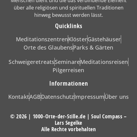
Menschen dient und die das verbindende Element
über alle religiösen und spirituellen Traditionen
hinweg bewusst werden lässt.
Quicklinks
Meditationszentren
Klöster
Gästehäuser
Orte des Glaubens
Parks & Gärten
Schweigeretreats
Seminare
Meditationsreisen
Pilgerreisen
Informationen
Kontakt
AGB
Datenschutz
Impressum
Über uns
© 2026 | 1000-Orte-der-Stille.de | Soul Compass –
Lars Segelke
Alle Rechte vorbehalten