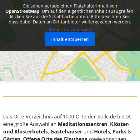
Sie sehen gerade einen Platzhalterinhalt von
OpenStreetMap
. Um auf den eigentlichen Inhalt zuzugreifen,
klicken Sie auf die Schaltfläche unten. Bitte beachten Sie,
dass dabei Daten an Drittanbieter weitergegeben werden.
Mehr Informationen
Inhalt entsperren
Das Orte-Verzeichnis auf 1000-Orte-der-Stille.de bietet
eine große Auswahl an
Meditationszentren
,
Klöster-
und Klosterhotels
,
Gästehäuser
und
Hotels
,
Parks
&
Gärten
,
Offene Orte des Glaubens
sowie sonstigen