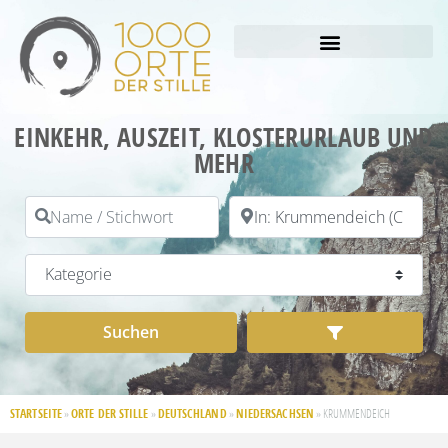
EINKEHR, AUSZEIT, KLOSTERURLAUB UND
MEHR
Name / Stichwort
PLZ / Ort
Kategorie
Suchen
Advanced Filt
Suchen
STARTSEITE
ORTE DER STILLE
DEUTSCHLAND
NIEDERSACHSEN
»
»
»
»
KRUMMENDEICH