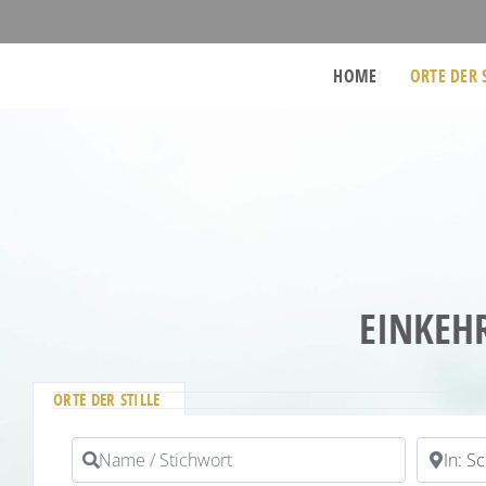
HOME
ORTE DER 
EINKEH
ORTE DER STILLE
Name / Stichwort
PLZ / Or