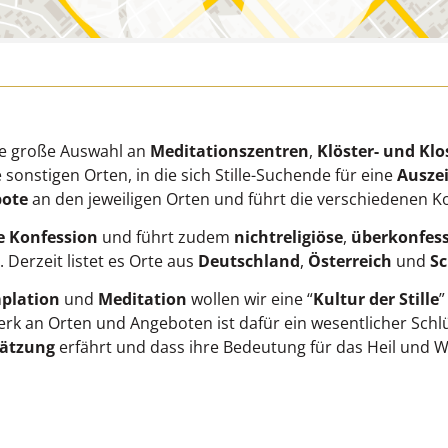
ine große Auswahl an
Meditationszentren
,
Klöster- und Klo
sonstigen Orten, in die sich Stille-Suchende für eine
Auszei
bote
an den jeweiligen Orten und führt die verschiedenen K
e Konfession
und führt zudem
nichtreligiöse
,
überkonfess
 Derzeit listet es Orte aus
Deutschland
,
Österreich
und
S
plation
und
Meditation
wollen wir eine “
Kultur der Stille
”
k an Orten und Angeboten ist dafür ein wesentlicher Schlu
ätzung
erfährt und dass ihre Bedeutung für das Heil un