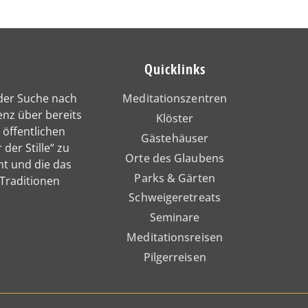
Quicklinks
 der Suche nach
Meditationszentren
enz über bereits
Klöster
 öffentlichen
Gästehäuser
 der Stille“ zu
Orte des Glaubens
nt und die das
Parks & Gärten
 Traditionen
Schweigeretreats
Seminare
Meditationsreisen
Pilgerreisen