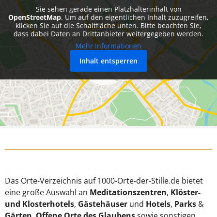
Sie sehen gerade einen Platzhalterinhalt von
OpenStreetMap
. Um auf den eigentlichen Inhalt zuzugreifen,
klicken Sie auf die Schaltfläche unten. Bitte beachten Sie,
dass dabei Daten an Drittanbieter weitergegeben werden.
Mehr Informationen
Inhalt entsperren
Das Orte-Verzeichnis auf 1000-Orte-der-Stille.de bietet
eine große Auswahl an
Meditationszentren
,
Klöster-
und Klosterhotels
,
Gästehäuser
und
Hotels
,
Parks
&
Gärten
,
Offene Orte des Glaubens
sowie sonstigen