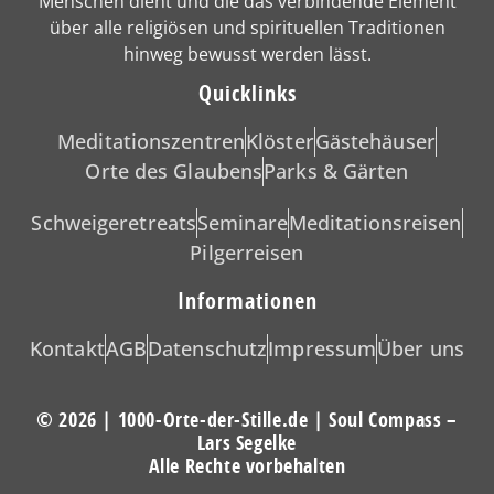
Menschen dient und die das verbindende Element
über alle religiösen und spirituellen Traditionen
hinweg bewusst werden lässt.
Quicklinks
Meditationszentren
Klöster
Gästehäuser
Orte des Glaubens
Parks & Gärten
Schweigeretreats
Seminare
Meditationsreisen
Pilgerreisen
Informationen
Kontakt
AGB
Datenschutz
Impressum
Über uns
© 2026 | 1000-Orte-der-Stille.de | Soul Compass –
Lars Segelke
Alle Rechte vorbehalten