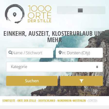
EINKEHR, AUSZEIT, KLOSTERURLAUB UND
MEHR
Name / Stichwort
PLZ / Ort
Kategorie
Suchen
Advanced Filt
Suchen
STARTSEITE
ORTE DER STILLE
DEUTSCHLAND
NORDRHEIN-WESTFALEN
»
»
»
»
DORSTEN