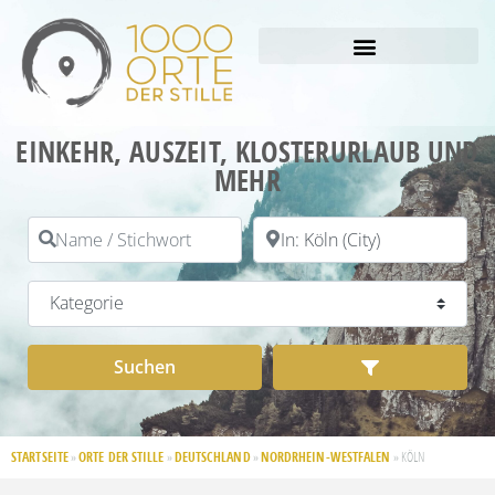
EINKEHR, AUSZEIT, KLOSTERURLAUB UND
MEHR
Name / Stichwort
PLZ / Ort
Kategorie
Suchen
Advanced Filt
Suchen
STARTSEITE
ORTE DER STILLE
DEUTSCHLAND
NORDRHEIN-WESTFALEN
»
»
»
»
KÖLN