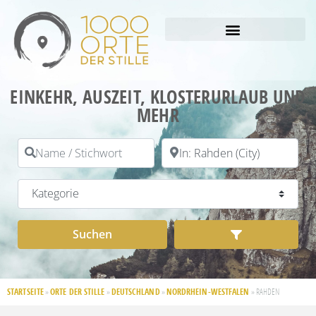
EINKEHR, AUSZEIT, KLOSTERURLAUB UND
MEHR
Name / Stichwort
PLZ / Ort
Kategorie
Suchen
Advanced Filt
Suchen
STARTSEITE
ORTE DER STILLE
DEUTSCHLAND
NORDRHEIN-WESTFALEN
»
»
»
»
RAHDEN