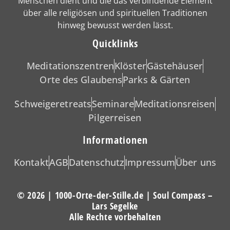
Menschen dient und die das verbindende Element
über alle religiösen und spirituellen Traditionen
hinweg bewusst werden lässt.
Quicklinks
Meditationszentren
Klöster
Gästehäuser
Orte des Glaubens
Parks & Gärten
Schweigeretreats
Seminare
Meditationsreisen
Pilgerreisen
Informationen
Kontakt
AGB
Datenschutz
Impressum
Über uns
© 2026 | 1000-Orte-der-Stille.de | Soul Compass –
Lars Segelke
Alle Rechte vorbehalten