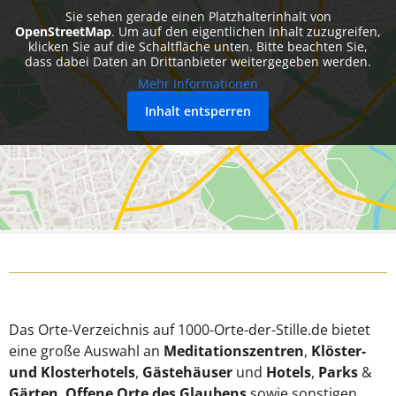
Sie sehen gerade einen Platzhalterinhalt von
OpenStreetMap
. Um auf den eigentlichen Inhalt zuzugreifen,
klicken Sie auf die Schaltfläche unten. Bitte beachten Sie,
dass dabei Daten an Drittanbieter weitergegeben werden.
Mehr Informationen
Inhalt entsperren
Das Orte-Verzeichnis auf 1000-Orte-der-Stille.de bietet
eine große Auswahl an
Meditationszentren
,
Klöster-
und Klosterhotels
,
Gästehäuser
und
Hotels
,
Parks
&
Gärten
,
Offene Orte des Glaubens
sowie sonstigen