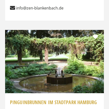
info@zen-blankenbach.de
Favo
PINGUINBRUNNEN IM STADTPARK HAMBURG