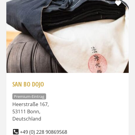
Favo
SAN BO DOJO
Premium-Eintrag
Heerstraße 167
,
53111
Bonn
,
Deutschland
+49 (0) 228 90869568