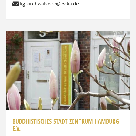
kg.kirchwalsede@evlka.de
Favo
BUDDHISTISCHES STADT-ZENTRUM HAMBURG
E.V.