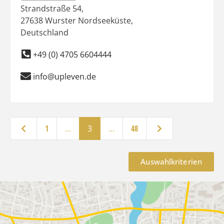
Strandstraße 54
,
27638
Wurster Nordseeküste
,
Deutschland
+49 (0) 4705 6604444
info@upleven.de
Neuere Beiträge
Ältere Beiträge
1
…
3
…
48
Auswahlkriterien