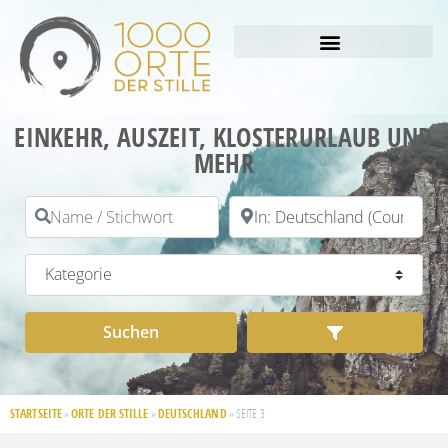
EINKEHR, AUSZEIT, KLOSTERURLAUB UND
MEHR
Name / Stichwort
PLZ / Ort
Kategorie
Suchen
Advanced Filt
Suchen
STARTSEITE
ORTE DER STILLE
DEUTSCHLAND
»
»
»
SEITE 3