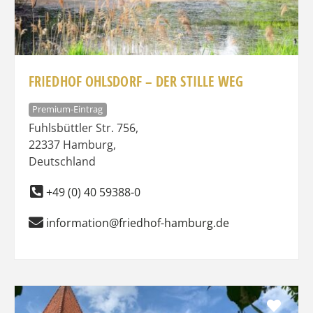
FRIEDHOF OHLSDORF – DER STILLE WEG
Premium-Eintrag
Fuhlsbüttler Str. 756
,
22337
Hamburg
,
Deutschland
+49 (0) 40 59388-0
information@friedhof-hamburg.de
Favo