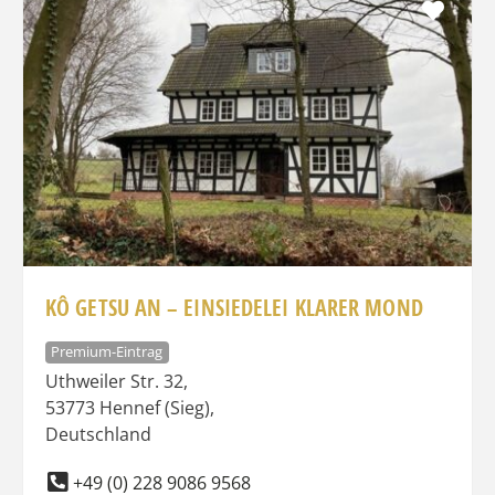
Favo
KÔ GETSU AN – EINSIEDELEI KLARER MOND
Premium-Eintrag
Uthweiler Str. 32
,
53773
Hennef (Sieg)
,
Deutschland
+49 (0) 228 9086 9568