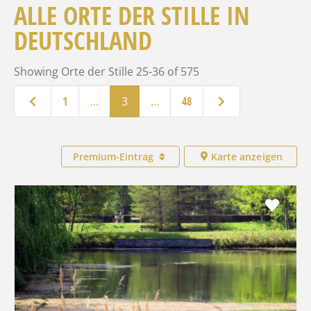
ALLE ORTE DER STILLE IN
DEUTSCHLAND
Showing Orte der Stille 25-36 of 575
Neuere Beiträge
Ältere Beiträge
1
…
3
…
48
Premium-Eintrag
Karte anzeigen
Favo