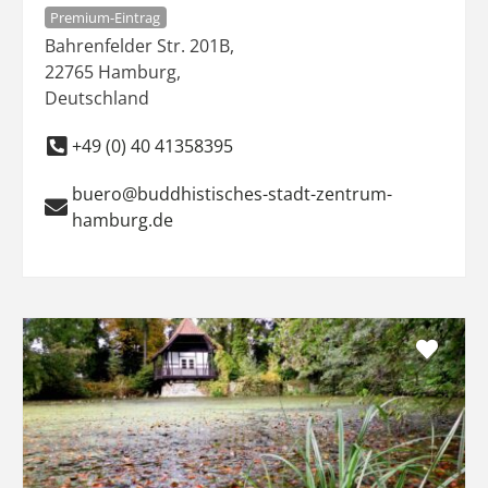
Premium-Eintrag
Bahrenfelder Str. 201B
,
22765
Hamburg
,
Deutschland
+49 (0) 40 41358395
buero@buddhistisches-stadt-zentrum-
hamburg.de
Favo