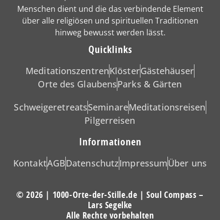
Menschen dient und die das verbindende Element
über alle religiösen und spirituellen Traditionen
hinweg bewusst werden lässt.
Quicklinks
Meditationszentren
Klöster
Gästehäuser
Orte des Glaubens
Parks & Gärten
Schweigeretreats
Seminare
Meditationsreisen
Pilgerreisen
Informationen
Kontakt
AGB
Datenschutz
Impressum
Über uns
© 2026 | 1000-Orte-der-Stille.de | Soul Compass –
Lars Segelke
Alle Rechte vorbehalten