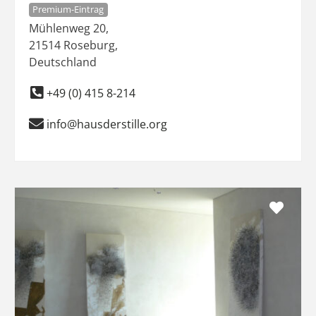
Premium-Eintrag
Mühlenweg 20
,
21514
Roseburg
,
Deutschland
+49 (0) 415 8-214
info@hausderstille.org
Favo