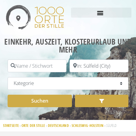
EINKEHR, AUSZEIT, KLOSTERURLAUB UND
MEHR
Name / Stichwort
PLZ / Ort
Kategorie
Suchen
Advanced Filt
Suchen
STARTSEITE
ORTE DER STILLE
DEUTSCHLAND
SCHLESWIG-HOLSTEIN
»
»
»
»
SÜLFELD