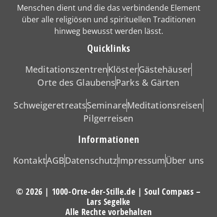
Menschen dient und die das verbindende Element
über alle religiösen und spirituellen Traditionen
hinweg bewusst werden lässt.
Quicklinks
Meditationszentren
Klöster
Gästehäuser
Orte des Glaubens
Parks & Gärten
Schweigeretreats
Seminare
Meditationsreisen
Pilgerreisen
Informationen
Kontakt
AGB
Datenschutz
Impressum
Über uns
© 2026 | 1000-Orte-der-Stille.de | Soul Compass –
Lars Segelke
Alle Rechte vorbehalten