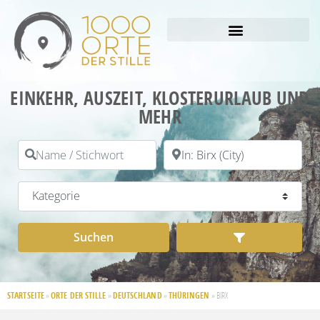
EINKEHR, AUSZEIT, KLOSTERURLAUB UND
MEHR
Name / Stichwort
PLZ / Ort
Kategorie
Suchen
Advanced Filt
Suchen
STARTSEITE
ORTE DER STILLE
DEUTSCHLAND
THÜRINGEN
»
»
»
»
BIRX