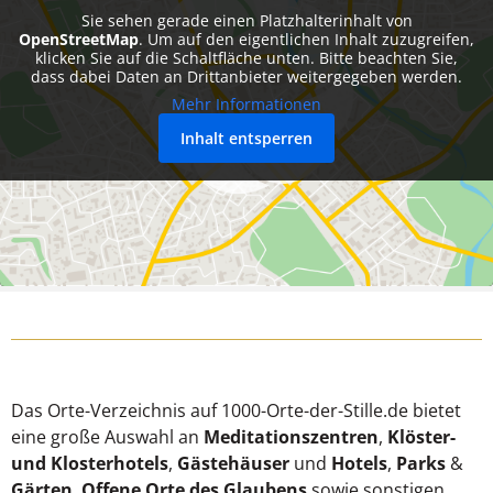
Sie sehen gerade einen Platzhalterinhalt von
OpenStreetMap
. Um auf den eigentlichen Inhalt zuzugreifen,
klicken Sie auf die Schaltfläche unten. Bitte beachten Sie,
dass dabei Daten an Drittanbieter weitergegeben werden.
Mehr Informationen
Inhalt entsperren
Das Orte-Verzeichnis auf 1000-Orte-der-Stille.de bietet
eine große Auswahl an
Meditationszentren
,
Klöster-
und Klosterhotels
,
Gästehäuser
und
Hotels
,
Parks
&
Gärten
,
Offene Orte des Glaubens
sowie sonstigen