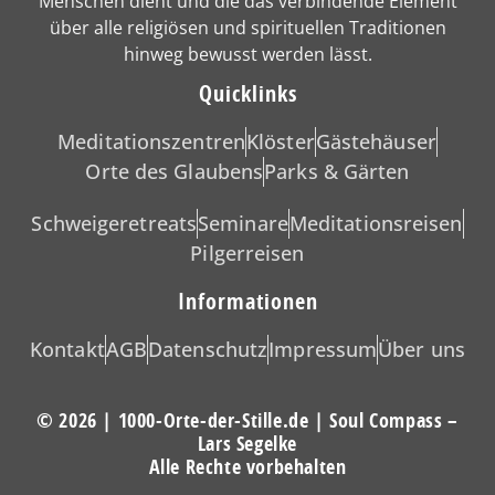
Menschen dient und die das verbindende Element
über alle religiösen und spirituellen Traditionen
hinweg bewusst werden lässt.
Quicklinks
Meditationszentren
Klöster
Gästehäuser
Orte des Glaubens
Parks & Gärten
Schweigeretreats
Seminare
Meditationsreisen
Pilgerreisen
Informationen
Kontakt
AGB
Datenschutz
Impressum
Über uns
© 2026 | 1000-Orte-der-Stille.de | Soul Compass –
Lars Segelke
Alle Rechte vorbehalten