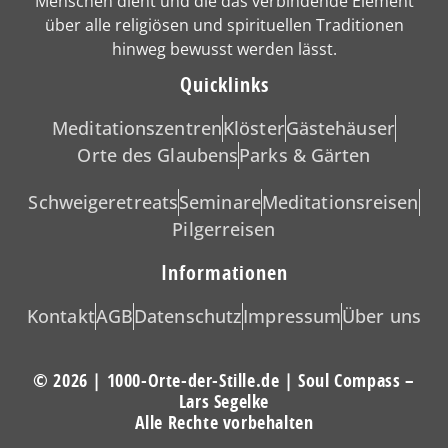
Menschen dient und die das verbindende Element
über alle religiösen und spirituellen Traditionen
hinweg bewusst werden lässt.
Quicklinks
Meditationszentren
Klöster
Gästehäuser
Orte des Glaubens
Parks & Gärten
Schweigeretreats
Seminare
Meditationsreisen
Pilgerreisen
Informationen
Kontakt
AGB
Datenschutz
Impressum
Über uns
© 2026 | 1000-Orte-der-Stille.de | Soul Compass –
Lars Segelke
Alle Rechte vorbehalten