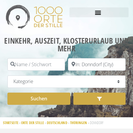
EINKEHR, AUSZEIT, KLOSTERURLAUB UND
MEHR
Name / Stichwort
PLZ / Ort
Kategorie
Suchen
Advanced Filt
Suchen
STARTSEITE
ORTE DER STILLE
DEUTSCHLAND
THÜRINGEN
»
»
»
»
DONNDORF