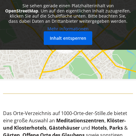
Sie sehen gerade einen Platzhalterinhalt von
OpenStreetMap
. Um auf den eigentlichen Inhalt zuzugreifen,
klicken Sie auf die Schaltfläche unten. Bitte beachten Sie,
dass dabei Daten an Drittanbieter weitergegeben werden.
Mehr Informationen
Inhalt entsperren
Das Orte-Verzeichnis auf 1000-Orte-der-Stille.de bietet
eine große Auswahl an
Meditationszentren
,
Klöster-
und Klosterhotels
,
Gästehäuser
und
Hotels
,
Parks
&
Gärten
,
Offene Orte des Glaubens
sowie sonstigen