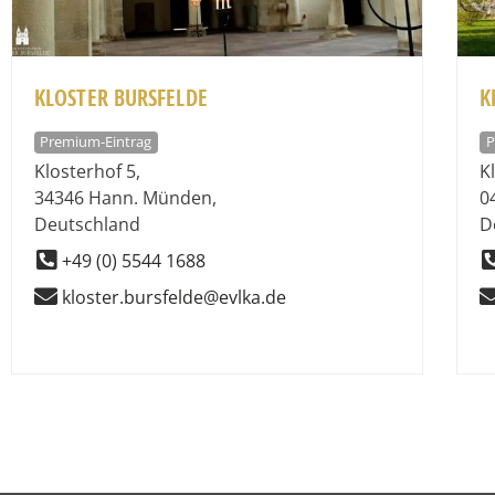
KLOSTER BURSFELDE
K
Premium-Eintrag
P
Klosterhof 5
,
K
34346
Hann. Münden
,
0
Deutschland
D
+49 (0) 5544 1688
kloster.bursfelde@evlka.de