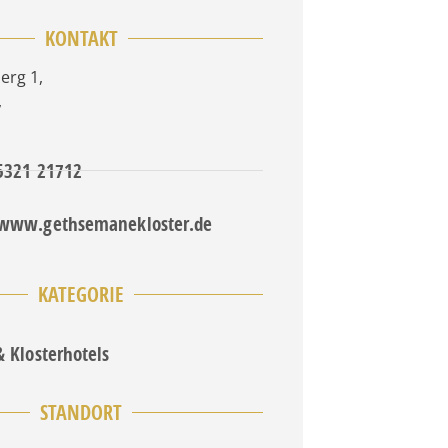
KONTAKT
erg 1
,
,
 5321 21712
/www.gethsemanekloster.de
KATEGORIE
& Klosterhotels
STANDORT