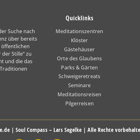
Quicklinks
 der Suche nach
Meditationszentren
enz über bereits
Klöster
 öffentlichen
Gästehäuser
 der Stille“ zu
Orte des Glaubens
nt und die das
Parks & Gärten
 Traditionen
Schweigeretreats
Seminare
Meditationsreisen
Pilgerreisen
e.de | Soul Compass – Lars Segelke | Alle Rechte vorbehalt