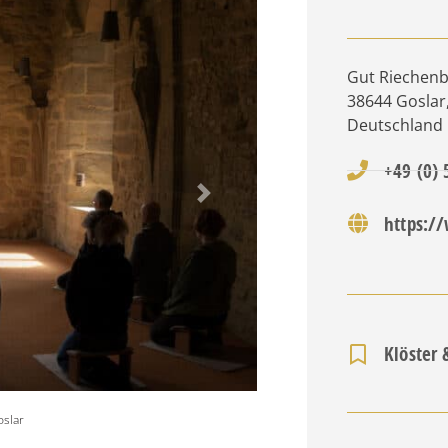
Gut Riechenb
38644
Goslar
Deutschland
+49 (0)
Nächstes
https:/
Klöster 
oslar