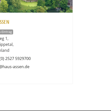
SSEN
-Eintrag
eg 1
,
ippetal
,
hland
(0) 2527 5929700
o@haus-assen.de