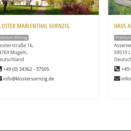
LOSTER MARIENTHAL SORNZIG
HAUS A
remium-Eintrag
Premium
losterstraße 16
,
Assenw
4769
Mügeln
,
59510
L
eutschland
Deutsc
+49 (0) 34362 - 37505
+49 
info@klostersornzig.de
inf