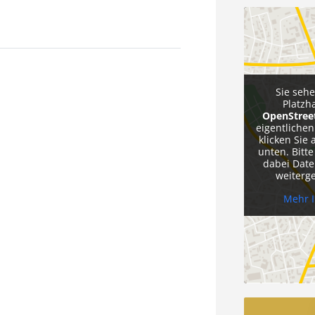
Sie seh
Platzh
OpenStre
eigentlichen
klicken Sie 
unten. Bitte
dabei Date
weiterg
Mehr 