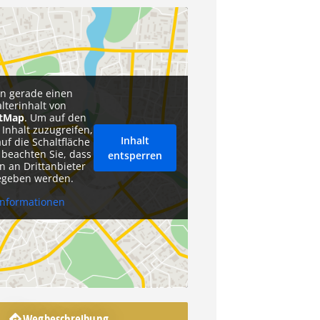
en gerade einen
alterinhalt von
etMap
. Um auf den
 Inhalt zuzugreifen,
Inhalt
auf die Schaltfläche
 beachten Sie, dass
entsperren
n an Drittanbieter
egeben werden.
Informationen
Wegbeschreibung