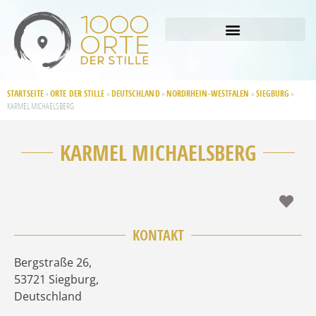
STARTSEITE
ORTE DER STILLE
DEUTSCHLAND
NORDRHEIN-WESTFALEN
SIEGBURG
»
»
»
»
»
KARMEL MICHAELSBERG
KARMEL MICHAELSBERG
Fav
KONTAKT
Bergstraße 26
,
53721
Siegburg
,
Deutschland