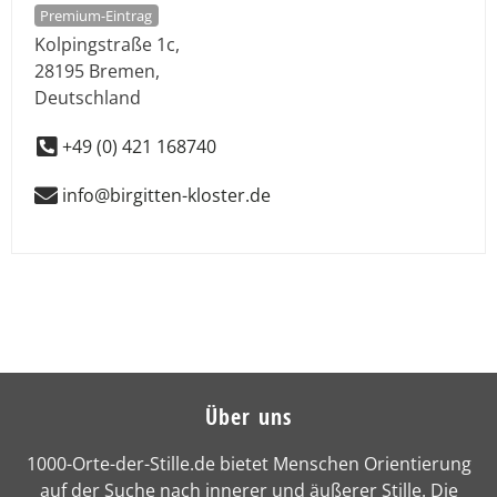
Premium-Eintrag
Kolpingstraße 1c
,
28195
Bremen
,
Deutschland
+49 (0) 421 168740
info@birgitten-kloster.de
Über uns
1000-Orte-der-Stille.de bietet Menschen Orientierung
auf der Suche nach innerer und äußerer Stille. Die