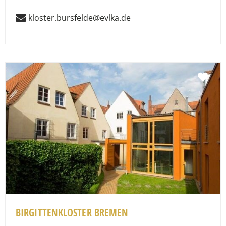
kloster.bursfelde@evlka.de
Fav
BIRGITTENKLOSTER BREMEN