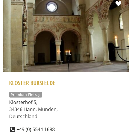
Fav
KLOSTER BURSFELDE
Premium-Eintrag
Klosterhof 5
,
34346
Hann. Münden
,
Deutschland
+49 (0) 5544 1688