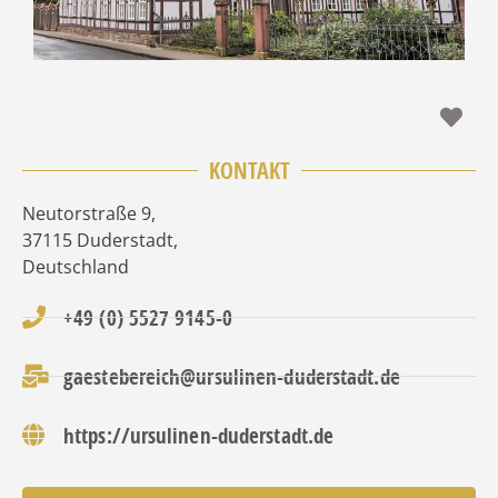
Fav
KONTAKT
Neutorstraße 9
,
37115
Duderstadt
,
Deutschland
+49 (0) 5527 9145-0
gaestebereich@ursulinen-duderstadt.de
https://ursulinen-duderstadt.de