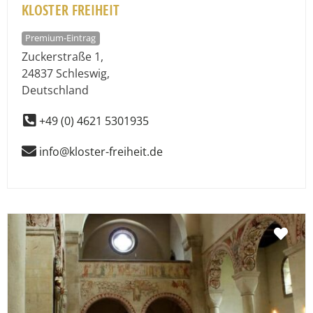
KLOSTER FREIHEIT
Premium-Eintrag
Zuckerstraße 1
,
24837
Schleswig
,
Deutschland
+49 (0) 4621 5301935
info@kloster-freiheit.de
Fav