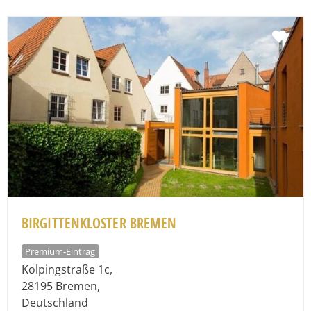
Fav
BIRGITTENKLOSTER BREMEN
Premium-Eintrag
Kolpingstraße 1c
,
28195
Bremen
,
Deutschland