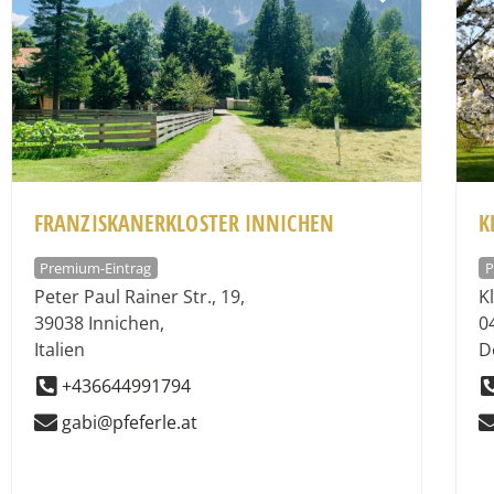
FRANZISKANERKLOSTER INNICHEN
K
Premium-Eintrag
P
Peter Paul Rainer Str., 19
,
K
39038
Innichen
,
0
Italien
D
+436644991794
gabi@pfeferle.at