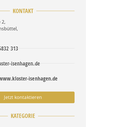
KONTAKT
 2
,
sbüttel
,
 5832 313
oster-isenhagen.de
/www.kloster-isenhagen.de
Jetzt kontaktieren
KATEGORIE