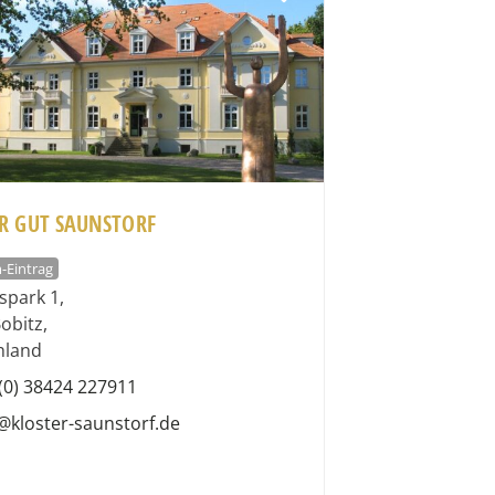
R GUT SAUNSTORF
-Eintrag
spark 1
,
obitz
,
hland
(0) 38424 227911
@kloster-saunstorf.de