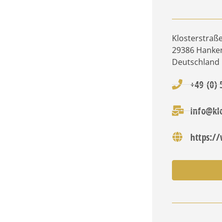
Klosterstraße
29386
Hanken
Deutschland
+49 (0)
info@kl
https:/