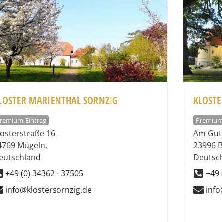
LOSTER MARIENTHAL SORNZIG
KLOSTE
remium-Eintrag
Premium
losterstraße 16
,
Am Gut
4769
Mügeln
,
23996
B
eutschland
Deutsc
+49 (0) 34362 - 37505
+49 
info@klostersornzig.de
info