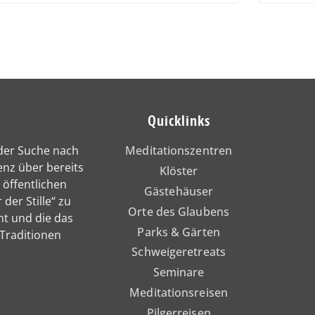
Quicklinks
 der Suche nach
Meditationszentren
enz über bereits
Klöster
 öffentlichen
Gästehäuser
 der Stille“ zu
Orte des Glaubens
nt und die das
Parks & Gärten
 Traditionen
Schweigeretreats
Seminare
Meditationsreisen
Pilgerreisen