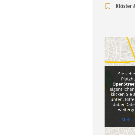
Klöster 
Sie seh
Platzh
OpenStre
eigentlichen
klicken Sie 
unten. Bitte
dabei Date
weiterg
Mehr 