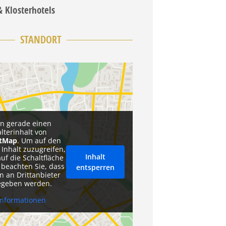
& Klosterhotels
STANDORT
en gerade einen
alterinhalt von
etMap
. Um auf den
 Inhalt zuzugreifen,
Inhalt
auf die Schaltfläche
 beachten Sie, dass
entsperren
n an Drittanbieter
egeben werden.
Informationen