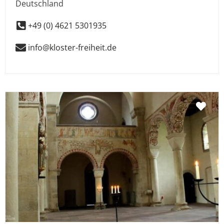
Deutschland
+49 (0) 4621 5301935
info@kloster-freiheit.de
Fav