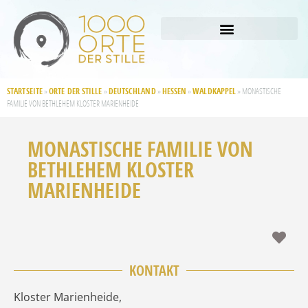
STARTSEITE
ORTE DER STILLE
DEUTSCHLAND
HESSEN
WALDKAPPEL
»
»
»
»
»
MONASTISCHE
FAMILIE VON BETHLEHEM KLOSTER MARIENHEIDE
MONASTISCHE FAMILIE VON
BETHLEHEM KLOSTER
MARIENHEIDE
Fav
KONTAKT
Kloster Marienheide
,