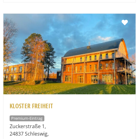
Fav
KLOSTER FREIHEIT
Premium-Eintrag
Zuckerstraße 1
,
24837
Schleswig
,