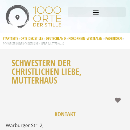
STARTSEITE
ORTE DER STILLE
DEUTSCHLAND
NORDRHEIN-WESTFALEN
PADERBORN
»
»
»
»
»
SCHWESTERN DER CHRISTLICHEN LIEBE, MUTTERHAUS
SCHWESTERN DER
CHRISTLICHEN LIEBE,
MUTTERHAUS
Fav
KONTAKT
Warburger Str. 2
,