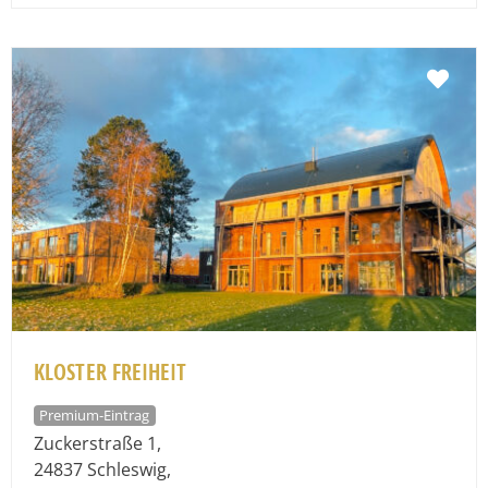
Fav
KLOSTER FREIHEIT
Premium-Eintrag
Zuckerstraße 1
,
24837
Schleswig
,