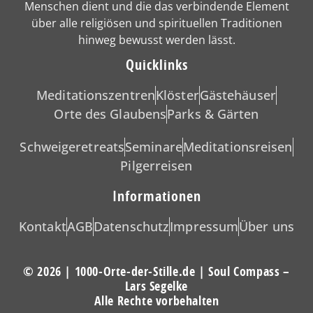
Menschen dient und die das verbindende Element
über alle religiösen und spirituellen Traditionen
hinweg bewusst werden lässt.
Quicklinks
Meditationszentren
Klöster
Gästehäuser
Orte des Glaubens
Parks & Gärten
Schweigeretreats
Seminare
Meditationsreisen
Pilgerreisen
Informationen
Kontakt
AGB
Datenschutz
Impressum
Über uns
© 2026 | 1000-Orte-der-Stille.de | Soul Compass –
Lars Segelke
Alle Rechte vorbehalten