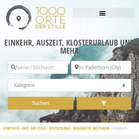
EINKEHR, AUSZEIT, KLOSTERURLAUB UND
MEHR
Name / Stichwort
PLZ / Ort
Kategorie
Suchen
Advanced Filt
Suchen
STARTSEITE
ORTE DER STILLE
DEUTSCHLAND
NORDRHEIN-WESTFALEN
»
»
»
»
PADERBORN