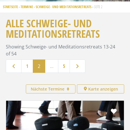
STARTSEITE
TERMINE
SCHWEIGE- UND MEDITATIONSRETREATS
»
»
»
SEITE 2
ALLE SCHWEIGE- UND
MEDITATIONSRETREATS
Showing Schweige- und Meditationsretreats 13-24
of 54
Neuere Beiträge
Ältere Beiträge
1
2
…
5
Nächste Termine
Karte anzeigen
Favo