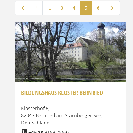
Neuere Beiträge
Ältere Beiträ
1
…
3
4
5
6
Favor
BILDUNGSHAUS KLOSTER BERNRIED
Klosterhof 8
,
82347
Bernried am Starnberger See
,
Deutschland
+49 (0) 8158 255-0