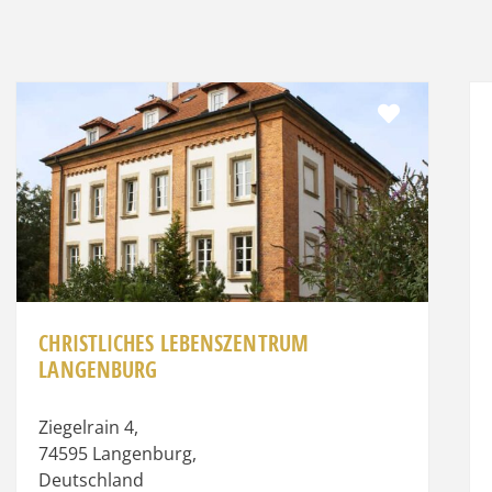
ge
it
Favorit
CHRISTLICHES LEBENSZENTRUM
LANGENBURG
Ziegelrain 4
,
74595
Langenburg
,
Deutschland