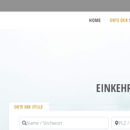
HOME
ORTE DER 
EINKEH
ORTE DER STILLE
Name / Stichwort
PLZ / Or