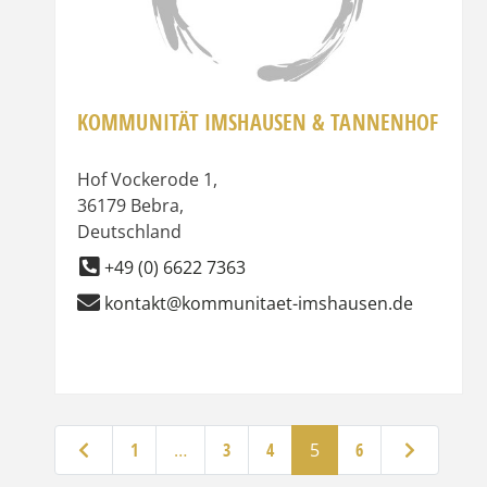
KOMMUNITÄT IMSHAUSEN & TANNENHOF
Hof Vockerode 1
,
36179
Bebra
,
Deutschland
+49 (0) 6622 7363
kontakt@kommunitaet-imshausen.de
Neuere Beiträge
Ältere Beiträ
1
…
3
4
5
6