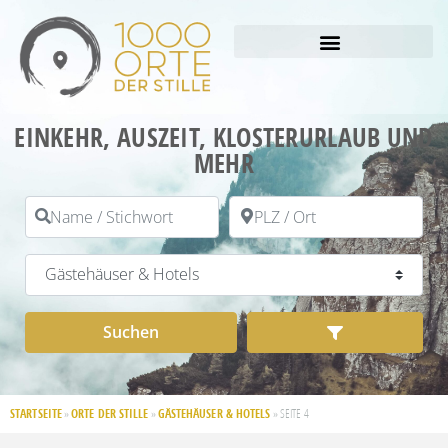
EINKEHR, AUSZEIT, KLOSTERURLAUB UND
MEHR
Name / Stichwort
PLZ / Ort
Kategorie
Suchen
Advanced Filt
Suchen
STARTSEITE
ORTE DER STILLE
GÄSTEHÄUSER & HOTELS
»
»
»
SEITE 4