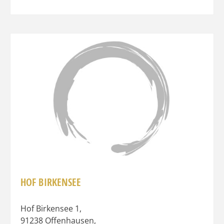
Favo
HOF BIRKENSEE
Hof Birkensee 1
,
91238
Offenhausen
,