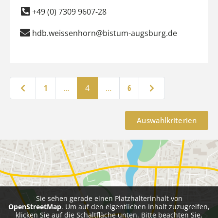
+49 (0) 7309 9607-28
hdb.weissenhorn@bistum-augsburg.de
Neuere Beiträge
Ältere Beiträge
1
…
4
…
6
Auswahlkriterien
Sie sehen gerade einen Platzhalterinhalt von
OpenStreetMap
. Um auf den eigentlichen Inhalt zuzugreifen,
klicken Sie auf die Schaltfläche unten. Bitte beachten Sie,