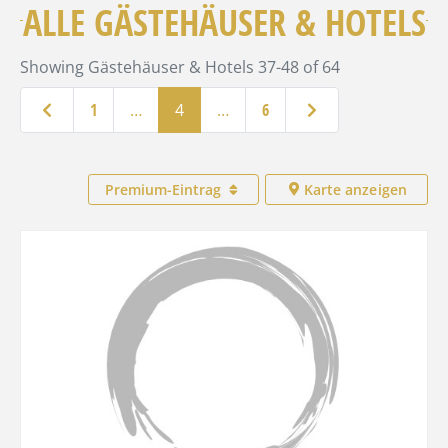
ALLE GÄSTEHÄUSER & HOTELS
Showing Gästehäuser & Hotels 37-48 of 64
Neuere Beiträge
Ältere Beiträge
1
…
4
…
6
Premium-Eintrag
Karte anzeigen
Favo