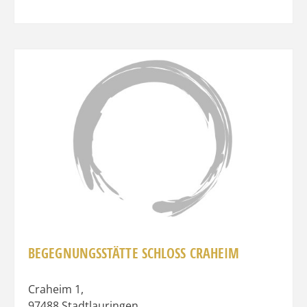
Favo
BEGEGNUNGSSTÄTTE SCHLOSS CRAHEIM
Craheim 1
,
97488
Stadtlauringen
,