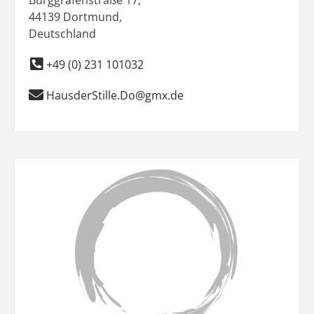
44139
Dortmund
,
Deutschland
+49 (0) 231 101032
HausderStille.Do@gmx.de
Favo