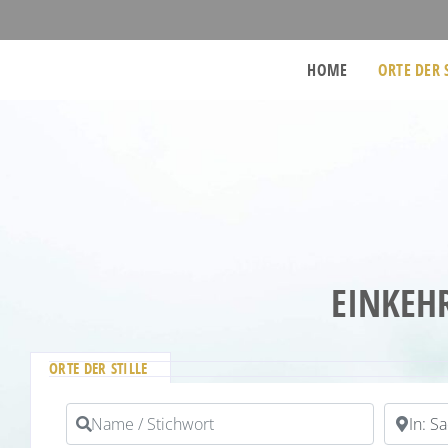
HOME
ORTE DER 
EINKEH
ORTE DER STILLE
Name / Stichwort
PLZ / Or