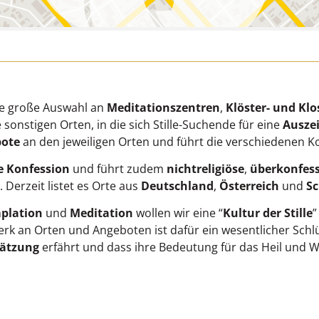
ine große Auswahl an
Meditationszentren
,
Klöster- und Klo
sonstigen Orten, in die sich Stille-Suchende für eine
Auszei
bote
an den jeweiligen Orten und führt die verschiedenen K
e Konfession
und führt zudem
nichtreligiöse
,
überkonfess
 Derzeit listet es Orte aus
Deutschland
,
Österreich
und
S
plation
und
Meditation
wollen wir eine “
Kultur der Stille
”
k an Orten und Angeboten ist dafür ein wesentlicher Schlu
ätzung
erfährt und dass ihre Bedeutung für das Heil un