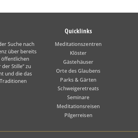
Quicklinks
 der Suche nach
Meditationszentren
enz über bereits
Klöster
 öffentlichen
Gästehäuser
 der Stille“ zu
Orte des Glaubens
nt und die das
Parks & Gärten
 Traditionen
Schweigeretreats
Seminare
Meditationsreisen
Pilgerreisen