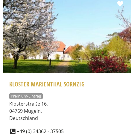
Fav
KLOSTER MARIENTHAL SORNZIG
Premium-Eintrag
Klosterstraße 16
,
04769
Mügeln
,
Deutschland
+49 (0) 34362 - 37505