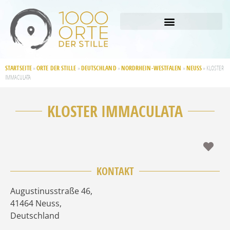
STARTSEITE
ORTE DER STILLE
DEUTSCHLAND
NORDRHEIN-WESTFALEN
NEUSS
»
»
»
»
»
KLOSTER
IMMACULATA
KLOSTER IMMACULATA
Fav
KONTAKT
Augustinusstraße 46
,
41464
Neuss
,
Deutschland