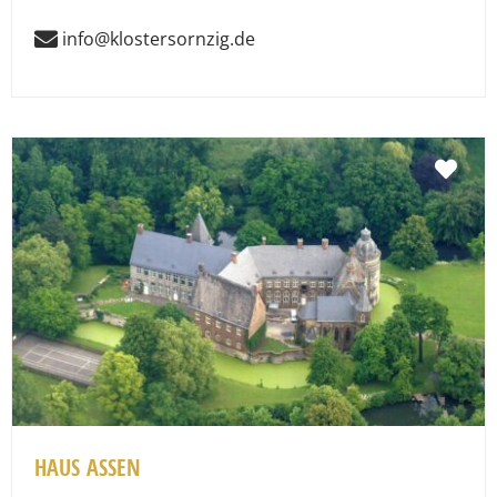
info@klostersornzig.de
Fav
HAUS ASSEN