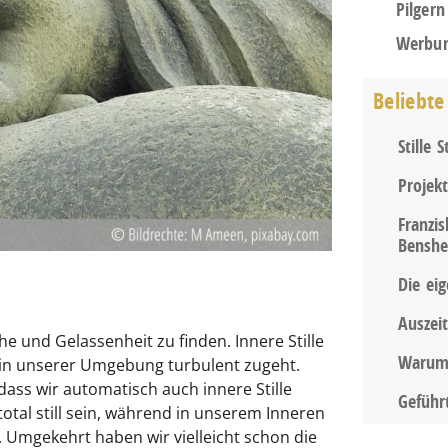
Pilgern
Werbu
Beliebte
Stille
Projek
Franzis
Benshe
Die ei
Auszei
e und Gelassenheit zu finden. Innere Stille
Warum 
s in unserer Umgebung turbulent zugeht.
ass wir automatisch auch innere Stille
Geführ
al still sein, während in unserem Inneren
 Umgekehrt haben wir vielleicht schon die