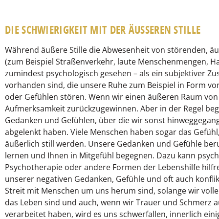
DIE SCHWIERIGKEIT MIT DER ÄUSSEREN STILLE
Während äußere Stille die Abwesenheit von störenden, ä
(zum Beispiel Straßenverkehr, laute Menschenmengen, Handy
zumindest psychologisch gesehen – als ein subjektiver Z
vorhanden sind, die unsere Ruhe zum Beispiel in Form
oder Gefühlen stören. Wenn wir einen äußeren Raum von Sti
Aufmerksamkeit zurückzugewinnen. Aber in der Regel beg
Gedanken und Gefühlen, über die wir sonst hinweggegang
abgelenkt haben. Viele Menschen haben sogar das Gefühl,
äußerlich still werden. Unsere Gedanken und Gefühle beru
lernen und Ihnen in Mitgefühl begegnen. Dazu kann psyc
Psychotherapie oder andere Formen der Lebenshilfe hilfre
unserer negativen Gedanken, Gefühle und oft auch konfli
Streit mit Menschen um uns herum sind, solange wir vol
das Leben sind und auch, wenn wir Trauer und Schmerz a
verarbeitet haben, wird es uns schwerfallen, innerlich ei