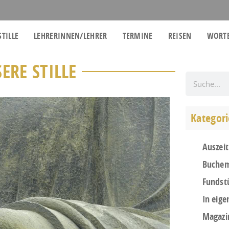
STILLE
LEHRERINNEN/LEHRER
TERMINE
REISEN
WORTE
ERE STILLE
Kategor
Auszeit
Buchem
Fundst
In eige
Magazi