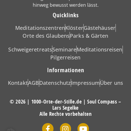
hinweg bewusst werden lässt.
Quicklinks
Meditationszentren
Klöster
Gästehäuser
Orte des Glaubens
Parks & Gärten
Schweigeretreats
Seminare
Meditationsreisen
Pilgerreisen
Informationen
Kontakt
AGB
Datenschutz
Impressum
Über uns
© 2026 | 1000-Orte-der-Stille.de | Soul Compass –
Lars Segelke
Alle Rechte vorbehalten