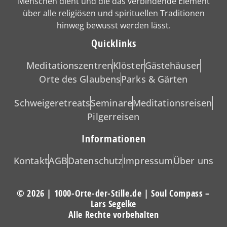
Menschen dient und die das verbindende Element
über alle religiösen und spirituellen Traditionen
hinweg bewusst werden lässt.
Quicklinks
Meditationszentren
Klöster
Gästehäuser
Orte des Glaubens
Parks & Gärten
Schweigeretreats
Seminare
Meditationsreisen
Pilgerreisen
Informationen
Kontakt
AGB
Datenschutz
Impressum
Über uns
© 2026 | 1000-Orte-der-Stille.de | Soul Compass –
Lars Segelke
Alle Rechte vorbehalten