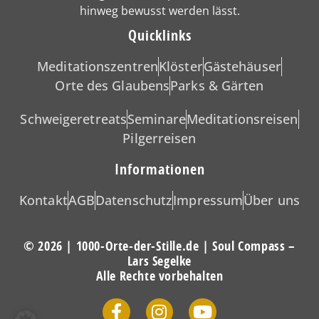
hinweg bewusst werden lässt.
Quicklinks
Meditationszentren
Klöster
Gästehäuser
Orte des Glaubens
Parks & Gärten
Schweigeretreats
Seminare
Meditationsreisen
Pilgerreisen
Informationen
Kontakt
AGB
Datenschutz
Impressum
Über uns
© 2026 | 1000-Orte-der-Stille.de | Soul Compass –
Lars Segelke
Alle Rechte vorbehalten